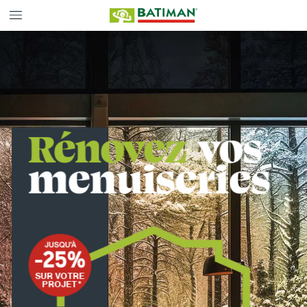
Rénovez
vos
menuiseries
SUR
VOTRE
PROJET*