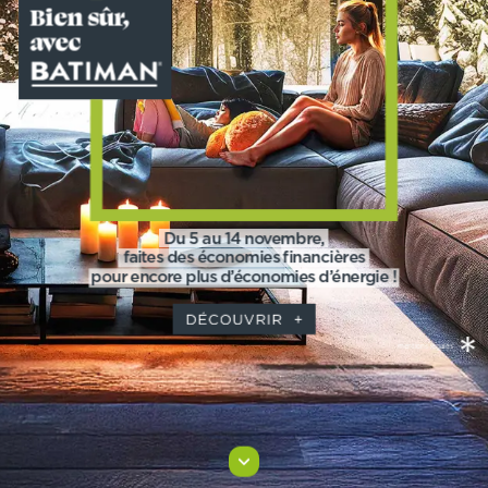
Bien
sûr,
avec
Du
5
au
14
novembre,
faites
des
économies
financières
pour
encore
plus
d’économies
d’énergie
!
DÉCOUVRIR
+
*
mentions
légales